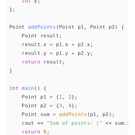
int
 y;

};

Point 
addPoints
(Point p1, Point p2)
{

    Point result;

    result.x = p1.x + p2.x;

    result.y = p1.y + p2.y;

return
 result;

}

int
main
()
{

    Point p1 = {
1
, 
2
};

    Point p2 = {
3
, 
4
};

    Point sum = 
addPoints
(p1, p2);

    cout << 
"Sum of points: ("
 << sum.x 
return
0
;
