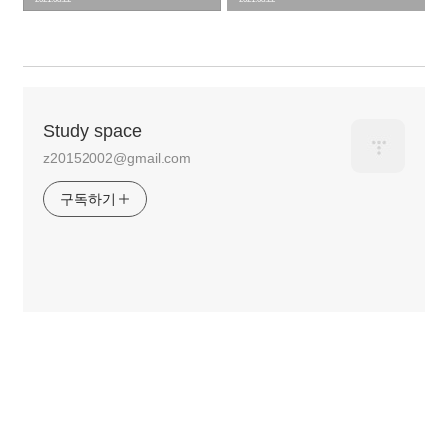
Study space
z20152002@gmail.com
구독하기