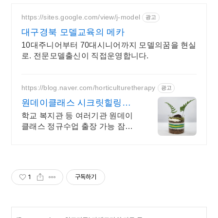
https://sites.google.com/view/j-model
광고
대구경북 모델교육의 메카
10대주니어부터 70대시니어까지 모델의꿈을 현실
로. 전문모델출신이 직접운영합니다.
https://blog.naver.com/horticulturetherapy
광고
원데이클래스 시크릿힐링원
예 원예치료 식물힐링 오감만
학교 복지관 등 여러기관 원데이
족
클래스 정규수업 출장 가능 잠시
쉬어가고 싶은 순간 좋은 향기와
예쁜 식물로 릴렉싱 해보세요
1
구독하기