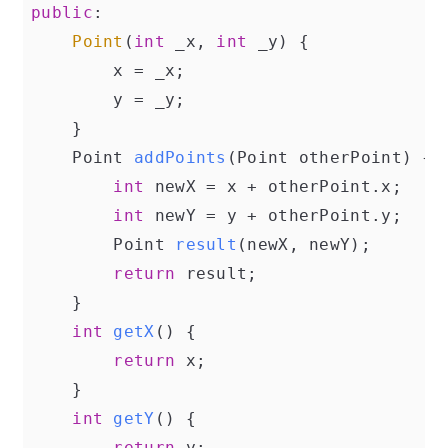
public
:

Point
(
int
 _x, 
int
 _y) {

        x = _x;

        y = _y;

    }

Point 
addPoints
(Point otherPoint)
{

int
 newX = x + otherPoint.x;

int
 newY = y + otherPoint.y;

Point 
result
(newX, newY)
;

return
 result;

    }

int
getX
()
{

return
 x;

    }

int
getY
()
{

return
 y;
