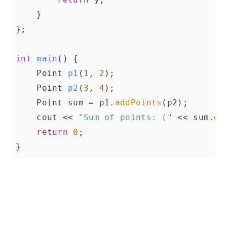
    }

};

int
main
()
{

Point 
p1
(
1
, 
2
)
;

Point 
p2
(
3
, 
4
)
;

    Point sum = p1.
addPoints
(p2);

    cout << 
"Sum of points: ("
 << sum.
ge
return
0
;

}